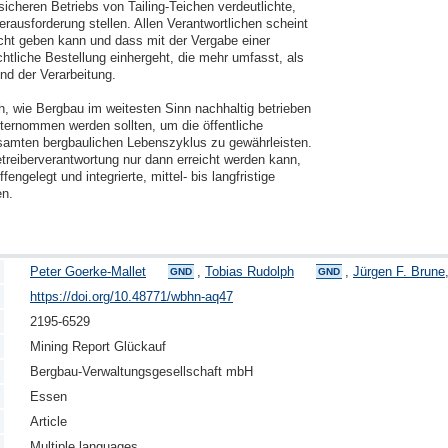
cheren Betriebs von Tailing-Teichen verdeutlichte, 
ausforderung stellen. Allen Verantwortlichen scheint 
icht geben kann und dass mit der Vergabe einer 
htliche Bestellung einhergeht, die mehr umfasst, als 
 der Verarbeitung.

h, wie Bergbau im weitesten Sinn nachhaltig betrieben 
ernommen werden sollten, um die öffentliche 
samten bergbaulichen Lebenszyklus zu gewährleisten. 
treiberverantwortung nur dann erreicht werden kann, 
ngelegt und integrierte, mittel- bis langfristige 
n.
Peter Goerke-Mallet
,
Tobias Rudolph
,
Jürgen F. Brune
GND
GND
https://doi.org/10.48771/wbhn-aq47
2195-6529
Mining Report Glückauf
Bergbau-Verwaltungsgesellschaft mbH
Essen
Article
Multiple languages