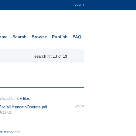
Login
ome
Search
Browse
Publish
FAQ
search hit
13
of
19
load full text files
(mul)
SocialLicencetoOperate.pdf
(622KB)
rt metadata