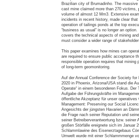
Brazilian city of Brumadinho. The massive t
cast mine claimed more than 270 victims, p
volume of almost 12 Mm3. Extensive examina
incidents in recent history, made clear tha
operation of tailings ponds at the top exec
“business as usual” is no longer an option.
covers the technical aspects of mining and 
must consider a wider range of stakeholder i
This paper examines how mines can operate
are required to ensure public acceptance th
responsible operation requires that mining p
of long-term geomonitoring.
Auf der Annual Conference der Society for 
2020 in Phoenix, Arizona/USA stand die Aus
Operate“ in einem besonderen Fokus. Der Ti
Aufgabe der Führungskräfte im Management
öffentliche Akzeptanz für unser operatives 
Management: Preserving our Social Licence 
Angesichts der jüngsten Havarien an Däm
die Frage nach seiner Reputation und seine
seiner Betreiberverantwortung bzw. seiner Ak
großen Störfälle ereignete sich im Januar 
Schlammlawine des Eisenerztagebaus Córreg
Umwelt wurde mit einer Schlammmenge von f