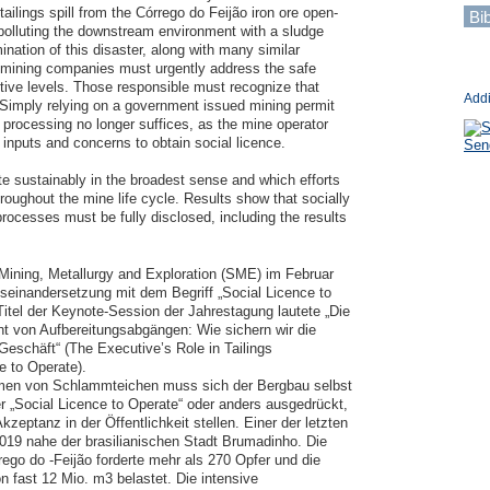
ailings spill from the Córrego do Feijão iron ore open-
Bi
olluting the downstream environment with a sludge 
tion of this disaster, along with many similar 
t mining companies must urgently address the safe 
utive levels. Those responsible must recognize that 
Addi
 Simply relying on a government issued mining permit 
processing no longer suffices, as the mine operator 
nputs and concerns to obtain social licence.

Send
 sustainably in the broadest sense and which efforts 
roughout the mine life cycle. Results show that socially 
rocesses must be fully disclosed, including the results 
Mining, Metallurgy and Exploration (SME) im Februar 
einandersetzung mit dem Begriff „Social Licence to 
tel der Keynote-Session der Jahrestagung lautete „Die 
 von Aufbereitungsabgängen: Wie sichern wir die 
Geschäft“ (The Executive’s Role in Tailings 
to Operate).

men von Schlammteichen muss sich der Bergbau selbst 
r „Social Licence to Operate“ oder anders ausgedrückt, 
zeptanz in der Öffentlichkeit stellen. Einer der letzten 
2019 nahe der brasilianischen Stadt Brumadinho. Die 
o do -Feijão forderte mehr als 270 Opfer und die 
ast 12 Mio. m3 belastet. Die intensive 