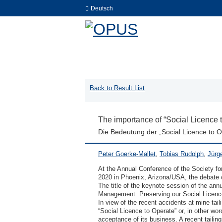
Deutsch
Back to Result List
The importance of “Social Licence to
Die Bedeutung der „Social Licence to 
Peter Goerke-Mallet
,
Tobias Rudolph
,
Jürg
At the Annual Conference of the Society fo
2020 in Phoenix, Arizona/USA, the debate o
The title of the keynote session of the ann
Management: Preserving our Social Licence 
In view of the recent accidents at mine taili
“Social Licence to Operate” or, in other word
acceptance of its business. A recent tailin