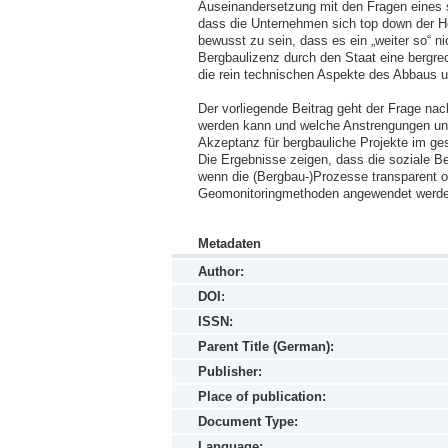
Auseinandersetzung mit den Fragen eines si
dass die Unternehmen sich top down der Her
bewusst zu sein, dass es ein „weiter so“ n
Bergbaulizenz durch den Staat eine bergrec
die rein technischen Aspekte des Abbaus und
Der vorliegende Beitrag geht der Frage nac
werden kann und welche Anstrengungen unt
Akzeptanz für bergbauliche Projekte im ge
Die Ergebnisse zeigen, dass die soziale Be
wenn die (Bergbau-)Prozesse transparent offe
Geomonitoringmethoden angewendet werde
Metadaten
Author:
DOI:
ISSN:
Parent Title (German):
Publisher:
Place of publication:
Document Type:
Language: