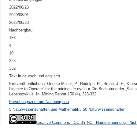
2022/06/23
2020/08/01
2022/06/23
Nachbergbau
156
4
10
323
332
Text in deutsch und englisch
Erstveröffentlichung: Goerke-Mallet, P.; Rudolph, R.; Brune, J. F.; Krets
Licence to Operate” for the mining life cycle = Die Bedeutung der „Socia
Lebenszyklus. In: Mining Report 156 (4), 323-332.
Forschungszentrum Nachbergbau
5 Naturwissenschaften und Mathematik / 50 Naturwissenschaften
Creative Commons - CC BY-NC - Namensnennung - Nicht 