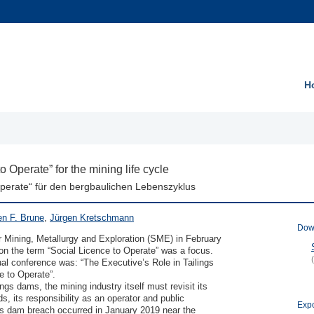
H
 Operate” for the mining life cycle
Operate“ für den bergbaulichen Lebenszyklus
en F. Brune
,
Jürgen Kretschmann
Down
r Mining, Metallurgy and Exploration (SME) in February 
n the term “Social Licence to Operate” was a focus. 
ual conference was: “The Executive’s Role in Tailings 
to Operate”.

ngs dams, the mining industry itself must revisit its 
s, its responsibility as an operator and public 
Expo
gs dam breach occurred in January 2019 near the 