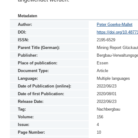
Metadaten
Author:
Peter Goerke-Mallet
DOI:
https://doi.org/10.487
ISSN:
2195-6529
Parent Title (German):
Mining Report Glückau
Publisher:
Bergbau-Verwaltungsge
Place of publication:
Essen
Document Type:
Article
Language:
Multiple languages
Date of Publication (online):
2022/06/23
Date of first Publication:
2020/08/01
Release Date:
2022/06/23
Tag:
Nachbergbau
Volume:
156
Issue:
4
Page Number:
10